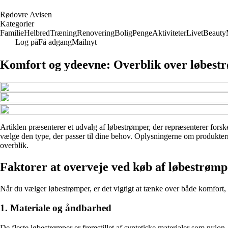
R
ødovre
A
visen
Kategorier
Familie
Helbred
Træning
Renovering
Bolig
Penge
Aktiviteter
Livet
Beauty
Log på
Få adgang
Mailnyt
Komfort og ydeevne: Overblik over løbestr
Artiklen præsenterer et udvalg af løbestrømper, der repræsenterer forske
vælge den type, der passer til dine behov. Oplysningerne om produkterne
overblik.
Faktorer at overveje ved køb af løbestrømp
Når du vælger løbestrømper, er det vigtigt at tænke over både komfort, p
1. Materiale og åndbarhed
De fleste løbestrømper er fremstillet af syntetiske materialer som nylo