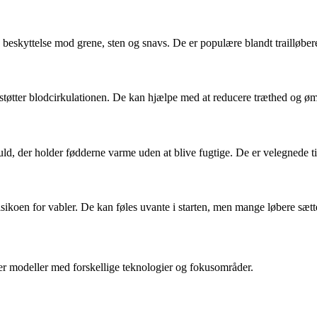
beskyttelse mod grene, sten og snavs. De er populære blandt trailløbere
øtter blodcirkulationen. De kan hjælpe med at reducere træthed og ømhe
ld, der holder fødderne varme uden at blive fugtige. De er velegnede ti
risikoen for vabler. De kan føles uvante i starten, men mange løbere sæt
der modeller med forskellige teknologier og fokusområder.