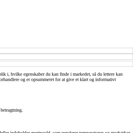
blik i, hvilke egenskaber du kan finde i markedet, så du lettere kan
orhandlere og er opsummeret for at give et klart og informativt
 betragtning.
modeller indeholder merinould, som regulerer temperaturen og modvirker