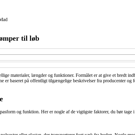
Mad
ømper til løb
llige materialer, længder og funktioner. Formålet er at give et bredt ind
 er baseret på offentligt tilgængelige beskrivelser fra producenter og f
e
asform og funktion. Her er nogle af de vigtigste faktorer, du bør tage i
n, polyester eller elastan, der transporterer fugt væk fra huden. Nogle 