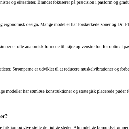
ister og eliteatleter. Brandet fokuserer på præcision i pasform og gr
 og ergonomisk design. Mange modeller har forstærkede zoner og Dri-FI
mper er ofte anatomisk formede til højre og venstre fod for optimal pas
tleter. Strømperne er udviklet til at reducere muskelvibrationer og forbe
nge modeller har sømløse konstruktioner og strategisk placerede puder f
per?
re friktion og give støtte de rigtige steder. Almindelige bomuldsstrømpe