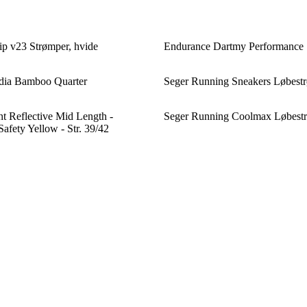
ip v23 Strømper, hvide
Endurance Dartmy Performance 
dia Bamboo Quarter
Seger Running Sneakers Løbest
t Reflective Mid Length -
Seger Running Coolmax Løbest
afety Yellow - Str. 39/42