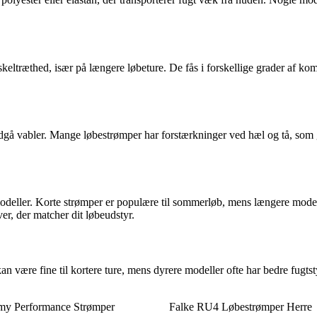
træthed, især på længere løbeture. De fås i forskellige grader af komp
å vabler. Mange løbestrømper har forstærkninger ved hæl og tå, som gi
modeller. Korte strømper er populære til sommerløb, mens længere model
ver, der matcher dit løbeudstyr.
an være fine til kortere ture, mens dyrere modeller ofte har bedre fugts
my Performance Strømper
Falke RU4 Løbestrømper Herre