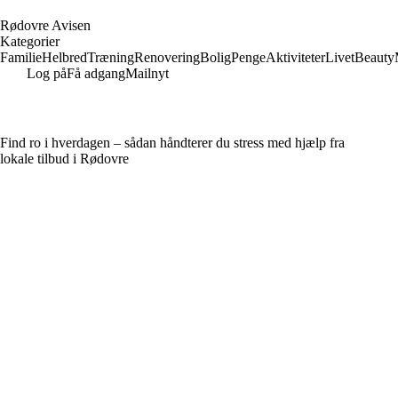
R
ødovre
A
visen
Kategorier
Familie
Helbred
Træning
Renovering
Bolig
Penge
Aktiviteter
Livet
Beauty
Log på
Få adgang
Mailnyt
Find ro i hverdagen – sådan håndterer du stress med hjælp fra
lokale tilbud i Rødovre