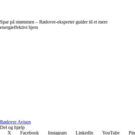
Spar på strømmen – Rødovre-eksperter guider til et mere
energieffektivt hjem
R
ødovre
A
visen
Del og hjælp
X
Facebook
Instagram
LinkedIn
YouTube
Pin