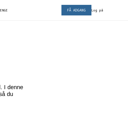
FÅ ADGANG
PENGE
Log på
d. I denne
 så du