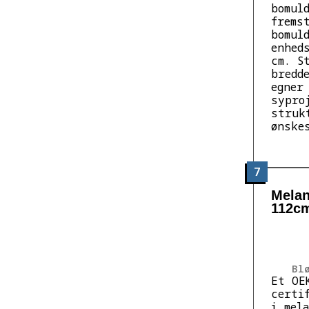
bomul
frems
bomul
enhed
cm. S
bredd
egner
sypro
struk
ønske
7
Melan
112cm
Bl
Et OE
certi
i mel