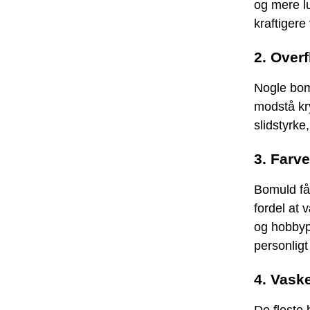
og mere lu
kraftigere
2. Overf
Nogle bomu
modstå kr
slidstyrke
3. Farv
Bomuld fås
fordel at 
og hobbyp
personligt
4. Vask