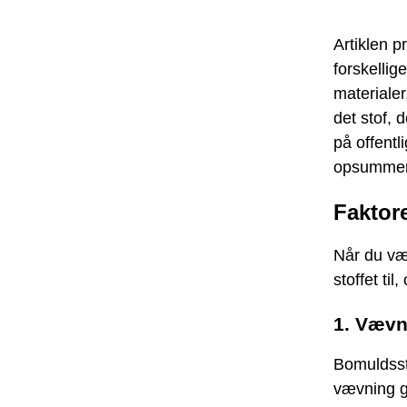
Artiklen p
forskellig
materiale
det stof, 
på offentl
opsummeret
Faktor
Når du væl
stoffet til
1. Vævn
Bomuldssto
vævning gi