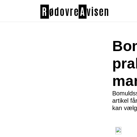
R
ødovre
A
visen
Bom
pra
man
Bomuldsst
artikel f
kan vælge