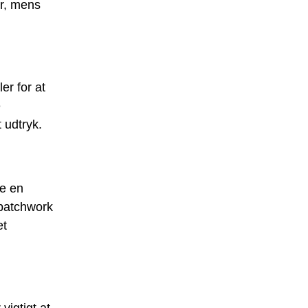
er, mens
er for at
e
 udtryk.
re en
 patchwork
et