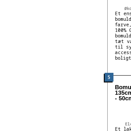
Øk
Et en
bomul
farve
100% 
bomul
tæt v
til s
acces
bolig
5
Bomul
135cm
- 50c
El
Et la