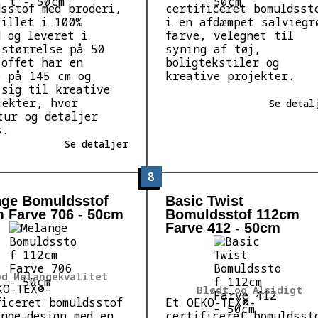
dsstof med broderi,
certificeret bomuldsst
tillet i 100%
i en afdæmpet salviegr
d og leveret i
farve, velegnet til
sstørrelse på 50
syning af tøj,
toffet har en
boligtekstiler og
e på 145 cm og
kreative projekter.
 sig til kreative
jekter, hvor
Se detal
tur og detaljer
s.
Se detaljer
8
ge Bomuldsstof
Basic Twist
 Farve 706 - 50cm
Bomuldsstof 112cm
Farve 412 - 50cm
ød Melangekvalitet
KO-TEX®-
Blødt og Alsidigt
ficeret bomuldsstof
Et OEKO-TEX®-
ange-design med en
certificeret bomuldsst