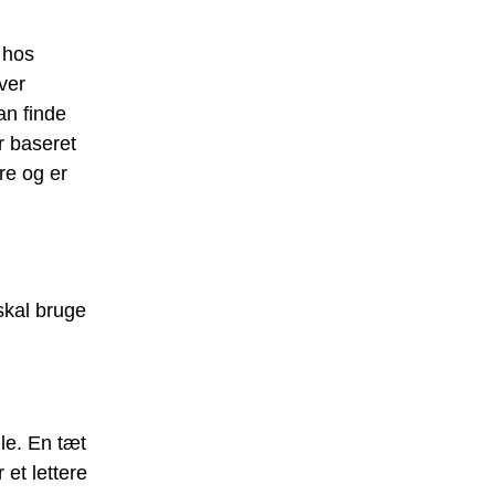
 hos
over
an finde
r baseret
re og er
skal bruge
ile. En tæt
et lettere