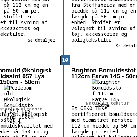
e på 112 cm og en
fra Stoffabrics med en
e på 50 cm pr.
bredde på 112 cm og en
. Stoffet er
længde på 50 cm pr.
net til syning af
enhed. Stoffet er
accessories og
velegnet til syning af
tekstiler.
tøj, accessories og
boligtekstiler.
Se detaljer
Se detal
10
bomuld Økologisk
Brighton Bomuldsstof
dsstof 057 Lys
112cm Farve 145 - 50
150cm - 50cm
Naturlig tekstur
Et OEKO-TEX®-
aturlig elegance
sfarvet økologisk
certificeret bomuldsst
dsstof i
med blomstret mønster,
bomuldskvalitet med
112 cm bredde og 50 cm
edde på 150 cm og
længde pr. enhed –