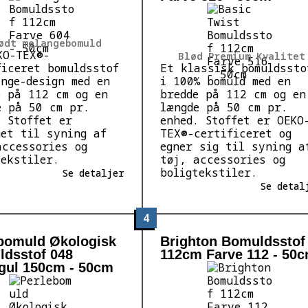
ødt melangebomuld
KO-TEX®-
Blød Premium Kvalitet
ficeret bomuldsstof
Et klassisk bomuldssto
ange-design med en
i 100% bomuld med en
e på 112 cm og en
bredde på 112 cm og en
e på 50 cm pr.
længde på 50 cm pr.
. Stoffet er
enhed. Stoffet er OEKO
net til syning af
TEX®-certificeret og
accessories og
egner sig til syning a
tekstiler.
tøj, accessories og
boligtekstiler.
Se detaljer
Se detal
4
bomuld Økologisk
Brighton Bomuldsstof
dsstof 048
112cm Farve 112 - 50
gul 150cm - 50cm