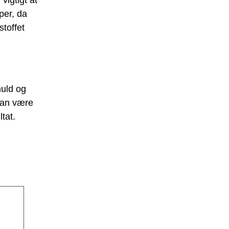
vigtigt at
per, da
toffet
muld og
kan være
tat.