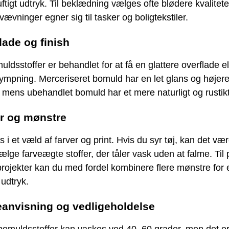
ftigt udtryk. Til beklædning vælges ofte blødere kvalitet
 vævninger egner sig til tasker og boligtekstiler.
lade og finish
ldsstoffer er behandlet for at få en glattere overflade ell
ympning. Merceriseret bomuld har en let glans og højer
, mens ubehandlet bomuld har et mere naturligt og rustikt
er og mønstre
 i et væld af farver og print. Hvis du syr tøj, kan det væ
vælge farveægte stoffer, der tåler vask uden at falme. Til
rojekter kan du med fordel kombinere flere mønstre for 
 udtryk.
eanvisning og vedligeholdelse