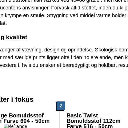
bomuldsstoffer kan vaskes ved 40–60 grader, men det er 
ucentens anvisninger. Forvask altid stoffet, inden du klip
n krympe en smule. Strygning ved middel varme holder s
at.
og kvalitet
hænger af vævning, design og oprindelse. Økologisk bo
r med særlige prints ligger ofte i den højere ende, men 
vestere i, hvis du ønsker et bæredygtigt og holdbart resul
ter i fokus
2
ge Bomuldsstof
Basic Twist
 Farve 604 - 50cm
Bomuldsstof 112cm
Farve 516 - 50cm