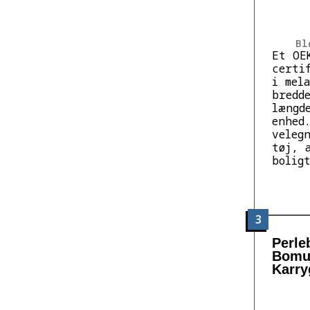
Bl
Et OE
certi
i mel
bredd
længd
enhed
veleg
tøj, 
bolig
3
Perle
Bomul
Karry