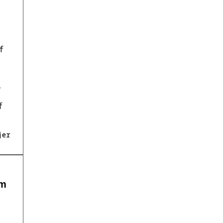
f
-
f
jer
cm