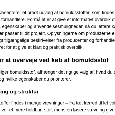
ræsenterer et bredt udvalg af bomuldsstoffer, som findes
e forhandlere. Formålet er at give et informativt overblik 
r, egenskaber og anvendelsesmuligheder, så du lettere k
der passer til dit projekt. Oplysningerne om produkterne e
igt tilgængelige beskrivelser fra producenter og forhandle
 for at give et klart og praktisk overblik.
er at overveje ved køb af bomuldsstof
ger bomuldsstof, afhænger det rigtige valg af, hvad du 
, og hvilke egenskaber du prioriterer.
ing og struktur
ffer findes i mange vævninger – fra tæt lærred til let vo
ver et mere holdbart stof, mens en løsere vævning giver 