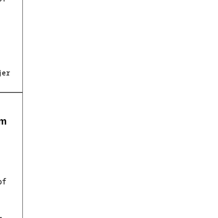
jer
cm
of