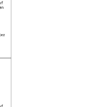
of
øn
jer
of