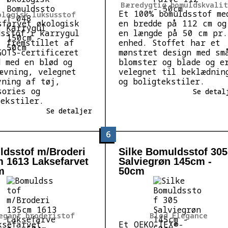
Bæredygtig bomuldskvalit
Et 100% bomuldsstof me
ologisk luksusstof
sfarvet økologisk
en bredde på 112 cm og
dsstof i karrygul
en længde på 50 cm pr.
, fremstillet af
enhed. Stoffet har et
GOTS-certificeret
mønstret design med sm
d med en blød og
blomster og blade og e
ævning, velegnet
velegnet til beklædnin
yning af tøj,
og boligtekstiler.
sories og
Se detal
tekstiler.
Se detaljer
6
dsstof m/Broderi
Silke Bomuldsstof 305
 1613 Laksefarvet
Salviegrøn 145cm -
m
50cm
egant broderistof
Blød Elegance
ksefarvet
Et OEKO-TEX®-