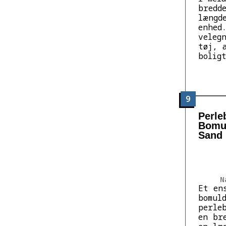
bredd
længd
enhed
veleg
tøj, 
bolig
9
Perle
Bomul
Sand 
N
Et en
bomul
perle
en br