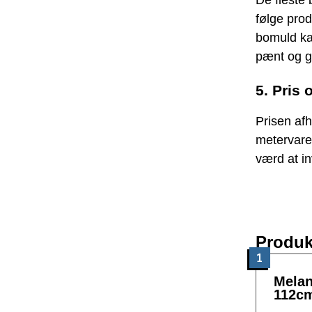
De fleste 
følge prod
bomuld ka
pænt og gl
5. Pris 
Prisen af
metervare
værd at in
Produk
1
Melan
112cm